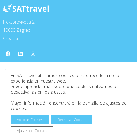
Hektoroviveca 2
10000 Zagreb
Croacia
F
L
I
a
i
n
c
n
s
e
k
t
b
e
a
o
d
g
En SAT Travel utilizamos cookies para ofrecerle la mejor
o
i
r
experiencia en nuestra web.
k
n
a
Puede aprender más sobre qué cookies utilizamos o
m
desactivarlas en los ajustes.
Mayor información encontrará en la pantalla de ajustes de
cookies.
Aceptar Cookies
Rechazar Cookies
Ajustes de Cookies