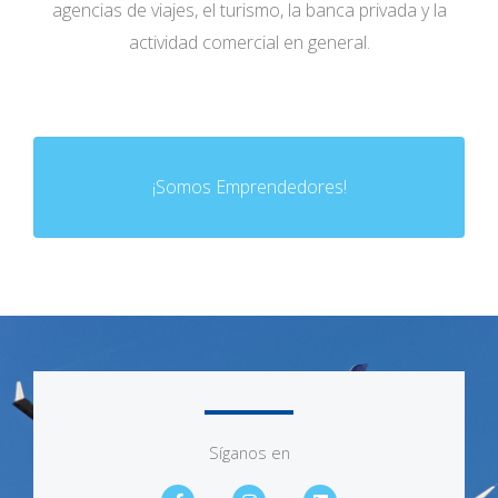
agencias de viajes, el turismo, la banca privada y la
actividad comercial en general.
¡Somos Emprendedores!
Síganos en
F
I
L