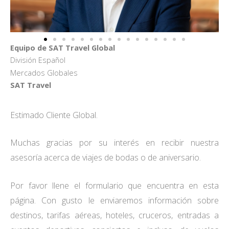
Equipo de SAT Travel Global
División Español
Mercados Globales
SAT Travel
Estimado Cliente Global.
Muchas gracias por su interés en recibir nuestra
asesoría acerca de viajes de bodas o de aniversario.
Por favor llene el formulario que encuentra en esta
página. Con gusto le enviaremos información sobre
destinos, tarifas aéreas, hoteles, cruceros, entradas a