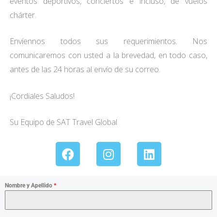
eventos deportivos, conciertos e incluso, de vuelos
chárter.
Envíennos todos sus requerimientos. Nos
comunicaremos con usted a la brevedad, en todo caso,
antes de las 24 horas al envío de su correo.
¡Cordiales Saludos!
Su Equipo de SAT Travel Global
F
I
L
a
n
i
c
s
n
e
t
k
Nombre y Apellido
*
b
a
e
o
g
d