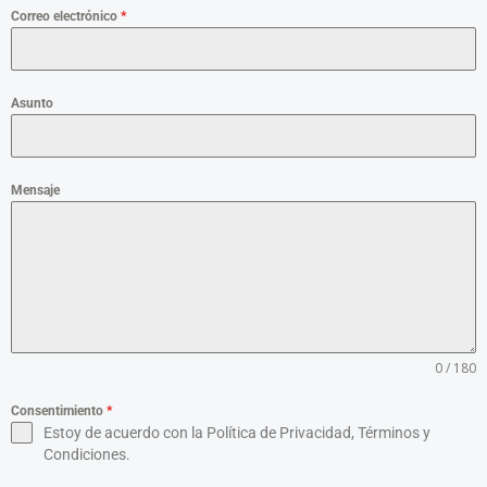
o
r
i
Correo electrónico
*
k
a
n
m
Asunto
Mensaje
0 / 180
Consentimiento
*
Estoy de acuerdo con la Política de Privacidad, Términos y
Condiciones.