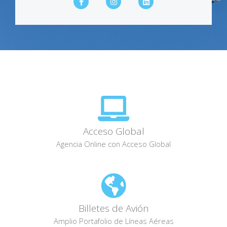
a
n
i
c
s
n
e
t
k
b
a
e
o
g
d
o
r
i
k
a
n
-
m
f
Acceso Global
Agencia Online con Acceso Global
Billetes de Avión
Amplio Portafolio de Líneas Aéreas