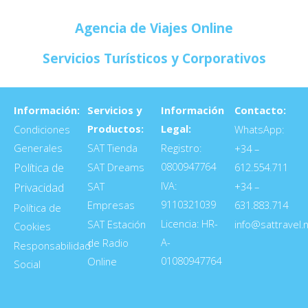
b
a
e
o
g
d
Agencia de Viajes Online
o
r
i
k
a
n
Servicios Turísticos y Corporativos
m
Información:
Servicios y
Información
Contacto:
Productos:
Legal:
Condiciones
WhatsApp:
Generales
SAT Tienda
Registro:
+34 –
0800947764
Política de
SAT Dreams
612.554.711
IVA:
SAT
+34 –
Privacidad
9110321039
Empresas
631.883.714
Política de
Licencia: HR-
SAT Estación
info@sattravel.
Cookies
A-
de Radio
Responsabilidad
01080947764
Online
Social