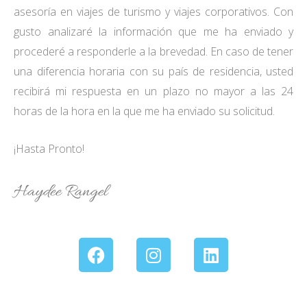
asesoría en viajes de turismo y viajes corporativos. Con
gusto analizaré la información que me ha enviado y
procederé a responderle a la brevedad. En caso de tener
una diferencia horaria con su país de residencia, usted
recibirá mi respuesta en un plazo no mayor a las 24
horas de la hora en la que me ha enviado su solicitud.
¡Hasta Pronto!
Haydee Rangel
F
I
L
a
n
i
c
s
n
e
t
k